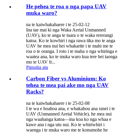
He pehea te roa o nga papa UAV
muka waro?
na te kaiwhakahaere i te 25-02-12
Ina tae mai ki nga Waka Aerial Unmanned
(UAV), ko te anga te tuara o te waka rererangi
katoa. Ko te kowhiri i nga rawa tika mo te anga
UAV he mea nui hei whakarite i te mahi me te
roa o te oranga. I roto i te maha o nga whiringa e
waatea ana, ko te muka waro kua tere hei taonga
mo te UAV fr...
Pānuitia atu
Carbon Fiber vs Aluminium: Ko
tehea te mea pai ake mo nga UAV
Racks?
na te kaiwhakahaere i te 25-02-08
I te wa e hoahoa ana, e whakahou ana ranei i te
UAV (Unmanned Aerial Vehicle), he mea nui
nga waahanga katoa—ina koa ko nga whaa e
kawe ana i nga utu nui. Ko te whiriwhiri i
waenga i te muka waro me te konumohe he