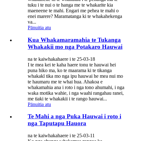
tuku i te nui o te hanga me te whakarite kia
maeneene te mahi. Engari me pehea te mahi o
enei marere? Maramatanga ki te whakahekenga
va...
Pānuitia atu
Kua Whakamaramahia te Tukanga
Whakakii mo nga Potakaro Hauwai
na te kaiwhakahaere i te 25-03-18
I te mea kei te kaha haere tonu te hauwai hei
puna hiko ma, ko te maarama ki te tikanga
whakakī tika mo nga ipu hauwai he mea nui mo
te haumaru me te whai hua. Ahakoa e
whakamahia ana i roto i nga tono ahumahi, i nga
waka motika wahie, i nga waahi rangahau ranei,
me tiaki te whakakii i te rango hauwai...
Pānuitia atu
Te Mahi a nga Puka Hauwai i roto i
nga Taputapu Hauora
na te kaiwhakahaere i te 25-03-11