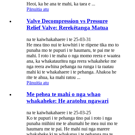
Heoi, ka he ana te mahi, ka taea e ...
Pānuitia atu
Valve Decompression vs Pressure
Relief Valve: Rerekētanga Matua
na te kaiwhakahaere i te 25-03-31
He mea tino nui te kowhiri i te riipene tika mo to
punaha mo te pupuri i te haumaru, te pai me te
mahi. I roto i te maha o nga momo reera e waatea
ana, ka whakatauritea nga reera whakaheke me
nga reera awhina pehanga na runga i ta raatau
mahi ki te whakahaere i te pehanga. Ahakoa he
rite te ahua, ka mahi ratou ...
Pānuitia atu
Me pehea te mahi o nga whao
whakaheke: He aratohu ngawari
na te kaiwhakahaere i te 25-03-25
Ko te pupuri i te pehanga tino pai i roto i nga
punaha miihini me te ahumahi he mea nui mo te
haumaru me te pai. He mahi nui nga marere
whakaheke ki te whakatau i te pehanga ma te