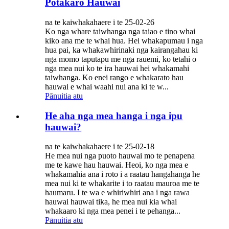
Potakaro Hauwai
na te kaiwhakahaere i te 25-02-26
Ko nga whare taiwhanga nga taiao e tino whai
kiko ana me te whai hua. Hei whakapumau i nga
hua pai, ka whakawhirinaki nga kairangahau ki
nga momo taputapu me nga rauemi, ko tetahi o
nga mea nui ko te ira hauwai hei whakamahi
taiwhanga. Ko enei rango e whakarato hau
hauwai e whai waahi nui ana ki te w...
Pānuitia atu
He aha nga mea hanga i nga ipu
hauwai?
na te kaiwhakahaere i te 25-02-18
He mea nui nga puoto hauwai mo te penapena
me te kawe hau hauwai. Heoi, ko nga mea e
whakamahia ana i roto i a raatau hangahanga he
mea nui ki te whakarite i to raatau mauroa me te
haumaru. I te wa e whiriwhiri ana i nga rawa
hauwai hauwai tika, he mea nui kia whai
whakaaro ki nga mea penei i te pehanga...
Pānuitia atu