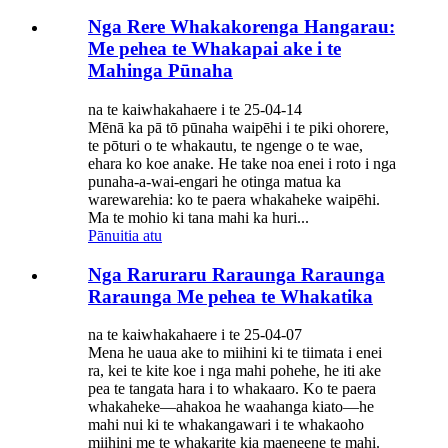
Nga Rere Whakakorenga Hangarau:
Me pehea te Whakapai ake i te
Mahinga Pūnaha
na te kaiwhakahaere i te 25-04-14
Mēnā ka pā tō pūnaha waipēhi i te piki ohorere,
te pōturi o te whakautu, te ngenge o te wae,
ehara ko koe anake. He take noa enei i roto i nga
punaha-a-wai-engari he otinga matua ka
warewarehia: ko te paera whakaheke waipēhi.
Ma te mohio ki tana mahi ka huri...
Pānuitia atu
Nga Raruraru Raraunga Raraunga
Raraunga Me pehea te Whakatika
na te kaiwhakahaere i te 25-04-07
Mena he uaua ake to miihini ki te tiimata i enei
ra, kei te kite koe i nga mahi pohehe, he iti ake
pea te tangata hara i to whakaaro. Ko te paera
whakaheke—ahakoa he waahanga kiato—he
mahi nui ki te whakangawari i te whakaoho
miihini me te whakarite kia maeneene te mahi.