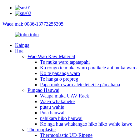
Waea mai: 0086-13773255395
Kainga
Hua
Wao Wao Raw Material
Te muka waro tapatapahi
Ka rongo te muka waro paraikete ahi muka waro
Ko te papanga waro
Te hanga o prepreg
Papa muka waro atete teitei te pāmahana
Pūngao Hauwai
Waapa muka UAV Rack
Waea whakaheke
pūtau wahie
Puta hauwai
pahikara hiko hauwai
Ko nga hua whakangao hiko hiko wahie kawe
Thermoplastic
Thermoplastic UD-Ripene