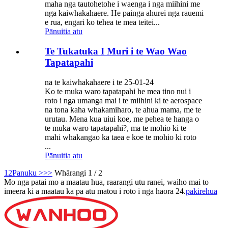
maha nga tautohetohe i waenga i nga miihini me
nga kaiwhakahaere. He painga ahurei nga rauemi
e rua, engari ko tehea te mea teitei...
Pānuitia atu
Te Tukatuka I Muri i te Wao Wao
Tapatapahi
na te kaiwhakahaere i te 25-01-24
Ko te muka waro tapatapahi he mea tino nui i
roto i nga umanga mai i te miihini ki te aerospace
na tona kaha whakamiharo, te ahua mama, me te
urutau. Mena kua uiui koe, me pehea te hanga o
te muka waro tapatapahi?, ma te mohio ki te
mahi whakangao ka taea e koe te mohio ki roto
...
Pānuitia atu
1
2
Panuku >
>>
Whārangi 1 / 2
Mo nga patai mo a maatau hua, raarangi utu ranei, waiho mai to
imeera ki a maatau ka pa atu matou i roto i nga haora 24.
pakirehua