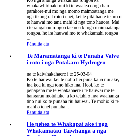
Ko nga ahunga whakamua rongoa ka
whakawhirinaki nui ki te waatea o nga hau
parakore-nui mo nga momo maimoatanga me
nga tikanga. I roto i enei, kei te piki haere te aro o
te hauwai mo tana mahi ki nga tono hauora. Mai
i te rangahau rongoa tae noa ki nga maimoatanga
rongoa, he ira hauwai mo te whakamahi rongoa
...
Pānuitia atu
Te Maramatanga ki te Pūnaha Valve
i roto i nga Potakaro Hydrogen
na te kaiwhakahaere i te 25-03-04
Ko te hauwai kei te noho hei puna kaha nui ake,
ina koa ki nga tono hiko ma. Heoi, ko te
penapena me te whakahaere i te hauwai me te
hangarau motuhake, a ko tetahi o nga waahanga
tino nui ko te punaha riu hauwai. Te mohio ki te
mahi o tenei punaha...
Pānuitia atu
He pehea te Whakapai ake i nga
Whakamatau Taiwhanga a nga