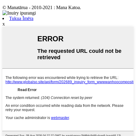
© Manatārua - 2010-2021 : Mana Katoa.
Tukua Īmēra
x