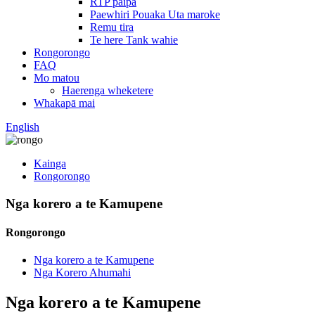
RTP paipa
Paewhiri Pouaka Uta maroke
Remu tira
Te here Tank wahie
Rongorongo
FAQ
Mo matou
Haerenga wheketere
Whakapā mai
English
Kainga
Rongorongo
Nga korero a te Kamupene
Rongorongo
Nga korero a te Kamupene
Nga Korero Ahumahi
Nga korero a te Kamupene