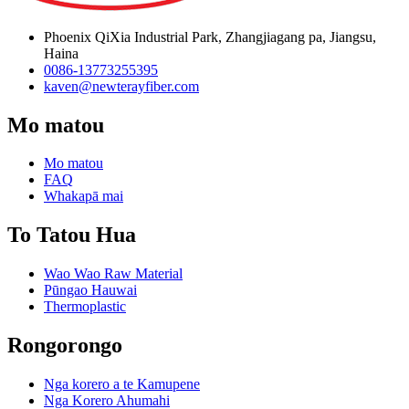
Phoenix QiXia Industrial Park, Zhangjiagang pa, Jiangsu,
Haina
0086-13773255395
kaven@newterayfiber.com
Mo matou
Mo matou
FAQ
Whakapā mai
To Tatou Hua
Wao Wao Raw Material
Pūngao Hauwai
Thermoplastic
Rongorongo
Nga korero a te Kamupene
Nga Korero Ahumahi