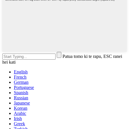
Patua tomo ki te rapu, ESC ranei
hei kati
English
French
German
Portuguese
Spanish
Russian
Japanese
Korean
Arabic
Irish
Greek
Turkish